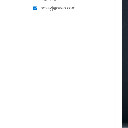
sdsayj@saao.com