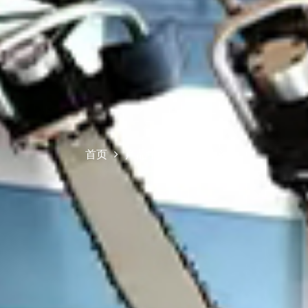
首页
产品中心
,
液压动力站