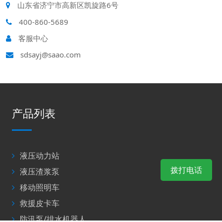
山东省济宁市高新区凯旋路6号
400-860-5689
客服中心
sdsayj@saao.com
产品列表
液压动力站
拨打电话
液压渣浆泵
移动照明车
救援皮卡车
防汛泵/排水机器人