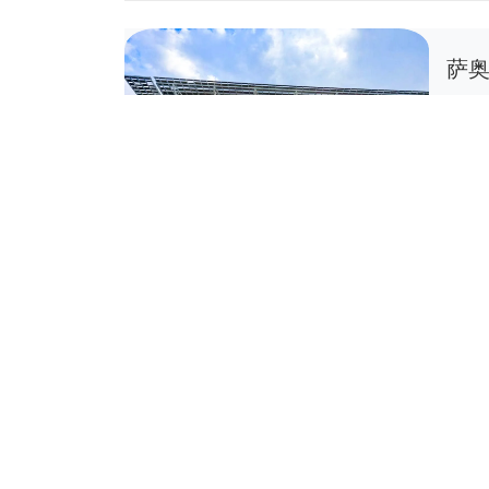
萨奥
企
10
一展
织，
俄
企
展会名
日 
斯规