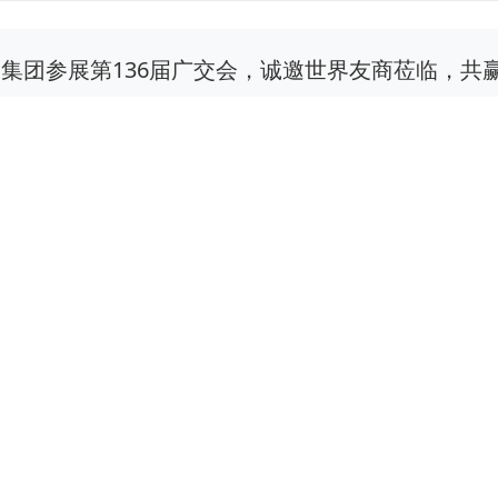
集团参展第136届广交会，诚邀世界友商莅临，共
业资讯
2024-05-16
751
月15日，第136届中国进出口商品交易会（简称“广交会”）在全
”的广交会，本届展览总面积155万平方米，展位总数7.4万个，
商机涌动，彰显出“中国第一展”的活力与韧性，也传递出中国开
罗斯莫斯科国际建筑及工程机械展览会
业资讯
2024-04-01
403
称：俄罗斯莫斯科国际建筑及工程机械展览会 英文简称：CTT Expo 展
展会地点：俄罗斯莫斯科 CRUCOS 展览中心 “俄罗斯莫斯科国
模最大的国际工程机械展览会。” 当地时间2024年5月28日至31