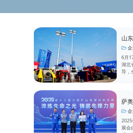
山东
企
6月
湖北
导，
萨奥
企
20
展会