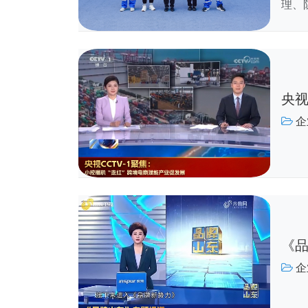
理、
央视
企
《品
企