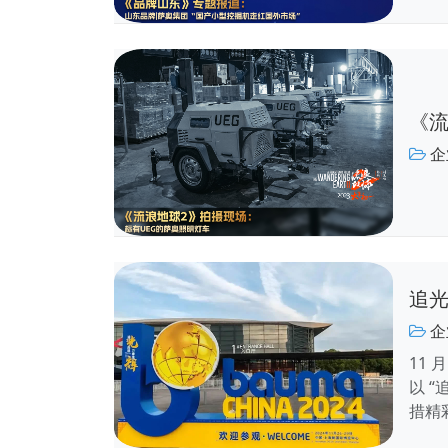
《流
企
追光
企
11 
以 
措精