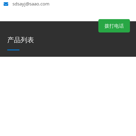
sdsayj@saao.com
拨打电话
产品列表
液压动力站
液压渣浆泵
移动照明车
救援皮卡车
防汛泵/排水机器人
浮艇泵
液压破拆工具
森林消防应急